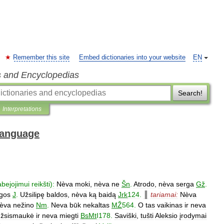
Remember this site
Embed dictionaries into your website
EN
s and Encyclopedias
Search!
Interpretations
 Language
abejojimui
reikšti
)
:
Nèva
moki
,
nèva
ne
Šn
.
Atrodo
,
nèva
serga
Gž
.
igos
J
.
Užsilipę
baldos
,
nèva
ką
baidą
Jrk
124
.
║
tariamai:
Nèva
èva
nežino
Nm
.
Neva
būk
nekaltas
MŽ
564
.
O
tas
vaikinas
ir
neva
užsismaukė
ir
neva
miegti
BsMt
I178
.
Saviški
,
tušti
Aleksio
įrodymai