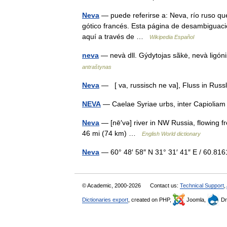
Neva
— puede referirse a: Neva, río ruso qu
gótico francés. Esta página de desambiguación
aquí a través de …
Wikipedia Español
neva
— nevà dll. Gýdytojas sãkė, nevà ligóni
antraštynas
Neva
— [ va, russisch ne va], Fluss in Ru
NEVA
— Caelae Syriae urbs, inter Capioli
Neva
— [nē′və] river in NW Russia, flowing f
46 mi (74 km) …
English World dictionary
Neva
— 60° 48′ 58″ N 31° 31′ 41″ E / 60.8
© Academic, 2000-2026
Contact us:
Technical Support
,
Dictionaries export
, created on PHP,
Joomla,
Dr