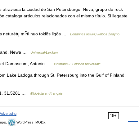
e atraviesa la ciudad de San Petersburgo. Neva, grupo de rock
 cataloga artículos relacionados con el mismo título. Si llegaste
s neturėtų mir̃ti nuo tokiõs ligõs …
Bendrinės lietuvių kalbos žodyno
ssland, Newa …
Universal-Lexikon
am et Damascum, Antonin …
Hofmann J. Lexicon universale
rom Lake Ladoga through St. Petersburg into the Gulf of Finland:
161, 31.5281 …
Wikipédia en Français
Advertising
18+
upal,
WordPress, MODx.