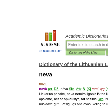
Academic Dictionarie
en-academic.com
Dictionary of the Lithuanian Language
Dictionary of the Lithuanian
neva
neva
nevà
prt
.
DŽ
,
nèva
Skr
,
Vrb
;
B
, [
K
]
tarsi
,
lyg
(
Liekorius
pasakė
,
nevà
nemirs
ligonis
iš
tos
l
apsiėmė
,
bet
ar
apkaustys
,
tai
nežinia
Dkš
.
N
nusidavė
girtu
,
atsigulęs
ant
lovos
,
kelinę
tą