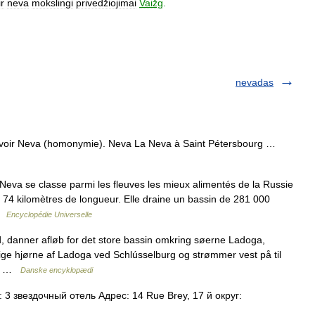
ir
neva
mokslingi
privedžiojimai
Vaižg
.
nevadas
 voir Neva (homonymie). Neva La Neva à Saint Pétersbourg …
eva se classe parmi les fleuves les mieux alimentés de la Russie
74 kilomètres de longueur. Elle draine un bassin de 281 000
 …
Encyclopédie Universelle
d, danner afløb for det store bassin omkring søerne Ladoga,
ige hjørne af Ladoga ved Schlússelburg og strømmer vest på til
62… …
Danske encyklopædi
3 звездочный отель Адрес: 14 Rue Brey, 17 й округ: