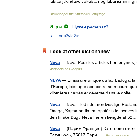
labiau
įtikindavo
Jokūbą
,
neg
labai
išmintingi
Dictionary
of
the
Lithuanian
Language
.
Игры ⚽
Нужен реферат?
neužviežus
Look at other dictionaries:
Néva
— Neva Pour les articles homonymes,
Wikipédia en Français
NEVA
— Émissaire unique du lac Ladoga, la N
d’Europe, bien que son cours ne mesure que 
kilomètres carrés et déverse dans le golfe
Neva
— Neva, flod i det nordvestlige Ruslan
Onega, Sajma og Ilmen, opstår i det sydvestl
den finske Bugt. Neva har en længde af 
Neva
— (Париж,Франция) Категория отеля: 
Батиньоль, 75017 Пари …
Каталог отелей